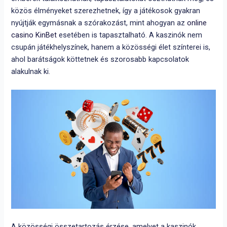
közös élményeket szerezhetnek, így a játékosok gyakran
nyújtják egymásnak a szórakozást, mint ahogyan az
online
casino KinBet
esetében is tapasztalható. A kaszinók nem
csupán játékhelyszínek, hanem a közösségi élet színterei is,
ahol barátságok köttetnek és szorosabb kapcsolatok
alakulnak ki.
A közösségi összetartozás érzése, amelyet a kaszinók