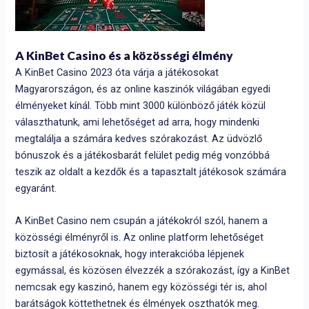
A KinBet Casino és a közösségi élmény
A KinBet Casino 2023 óta várja a játékosokat
Magyarországon, és az online kaszinók világában egyedi
élményeket kínál. Több mint 3000 különböző játék közül
választhatunk, ami lehetőséget ad arra, hogy mindenki
megtalálja a számára kedves szórakozást. Az üdvözlő
bónuszok és a játékosbarát felület pedig még vonzóbbá
teszik az oldalt a kezdők és a tapasztalt játékosok számára
egyaránt.
A KinBet Casino nem csupán a játékokról szól, hanem a
közösségi élményről is. Az online platform lehetőséget
biztosít a játékosoknak, hogy interakcióba lépjenek
egymással, és közösen élvezzék a szórakozást, így a KinBet
nemcsak egy kaszinó, hanem egy közösségi tér is, ahol
barátságok köttethetnek és élmények oszthatók meg.