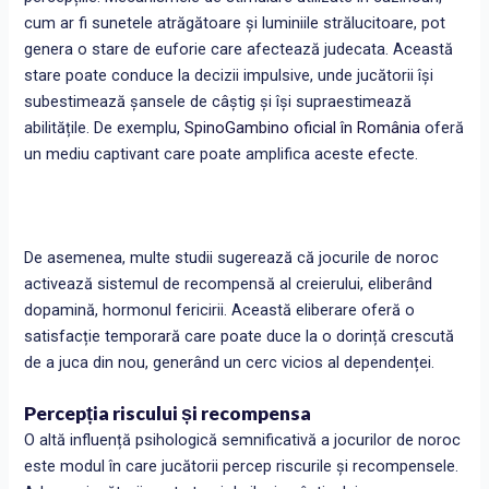
cum ar fi sunetele atrăgătoare și luminiile strălucitoare, pot
genera o stare de euforie care afectează judecata. Această
stare poate conduce la decizii impulsive, unde jucătorii își
subestimează șansele de câștig și își supraestimează
abilitățile. De exemplu,
SpinoGambino oficial în România
oferă
un mediu captivant care poate amplifica aceste efecte.
De asemenea, multe studii sugerează că jocurile de noroc
activează sistemul de recompensă al creierului, eliberând
dopamină, hormonul fericirii. Această eliberare oferă o
satisfacție temporară care poate duce la o dorință crescută
de a juca din nou, generând un cerc vicios al dependenței.
Percepția riscului și recompensa
O altă influență psihologică semnificativă a jocurilor de noroc
este modul în care jucătorii percep riscurile și recompensele.