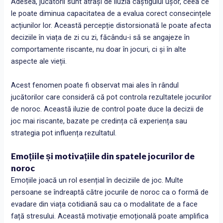
Adesea, jucătorii sunt atrași de iluzia câștigului ușor, ceea ce
le poate diminua capacitatea de a evalua corect consecințele
acțiunilor lor. Această percepție distorsionată le poate afecta
deciziile în viața de zi cu zi, făcându-i să se angajeze în
comportamente riscante, nu doar în jocuri, ci și în alte
aspecte ale vieții.
Acest fenomen poate fi observat mai ales în rândul
jucătorilor care consideră că pot controla rezultatele jocurilor
de noroc. Această iluzie de control poate duce la decizii de
joc mai riscante, bazate pe credința că experiența sau
strategia pot influența rezultatul.
Emoțiile și motivațiile din spatele jocurilor de
noroc
Emoțiile joacă un rol esențial în deciziile de joc. Multe
persoane se îndreaptă către jocurile de noroc ca o formă de
evadare din viața cotidiană sau ca o modalitate de a face
față stresului. Această motivație emoțională poate amplifica