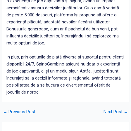
o experiență de joc captivantă și sigură, având un impact
semnificativ asupra deciziilor jucătorilor. Cu o gamă variată
de peste 5.000 de jocuri, platforma își propune să ofere o
experiență plăcută, adaptată nevoilor fiecărui utilizator.
Bonusurile generoase, cum ar fi pachetul de bun venit, pot
influența deciziile jucătorilor, încurajându-i să exploreze mai
multe opțiuni de joc.
În plus, prin opțiunile de plată diverse și suportul pentru clienți
disponibil 24/7, SpinoGambino asigură nu doar o experiență
de joc captivantă, ci și un mediu sigur. Astfel, jucătorii sunt
încurajați să ia decizii informate și raționale, având totodată
posibilitatea de a se bucura de divertismentul oferit de
jocurile de noroc.
←
Previous Post
Next Post
→