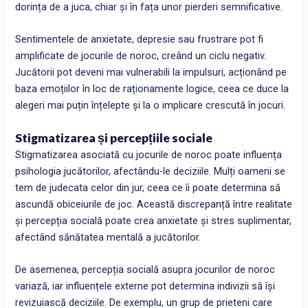
dorința de a juca, chiar și în fața unor pierderi semnificative.
Sentimentele de anxietate, depresie sau frustrare pot fi
amplificate de jocurile de noroc, creând un ciclu negativ.
Jucătorii pot deveni mai vulnerabili la impulsuri, acționând pe
baza emoțiilor în loc de raționamente logice, ceea ce duce la
alegeri mai puțin înțelepte și la o implicare crescută în jocuri.
Stigmatizarea și percepțiile sociale
Stigmatizarea asociată cu jocurile de noroc poate influența
psihologia jucătorilor, afectându-le deciziile. Mulți oameni se
tem de judecata celor din jur, ceea ce îi poate determina să
ascundă obiceiurile de joc. Această discrepanță între realitate
și percepția socială poate crea anxietate și stres suplimentar,
afectând sănătatea mentală a jucătorilor.
De asemenea, percepția socială asupra jocurilor de noroc
variază, iar influențele externe pot determina indivizii să își
revizuiască deciziile. De exemplu, un grup de prieteni care