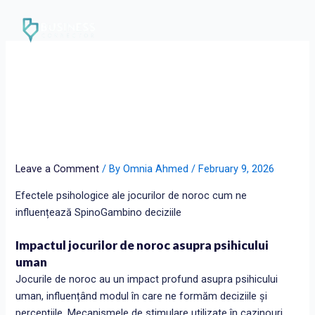
Skip
to
content
Efectele psihologice ale
jocurilor de noroc cum ne
influențează SpinoGambino
deciziile
Leave a Comment
/ By
Omnia Ahmed
/
February 9, 2026
Efectele psihologice ale jocurilor de noroc cum ne
influențează SpinoGambino deciziile
Impactul jocurilor de noroc asupra psihicului
uman
Jocurile de noroc au un impact profund asupra psihicului
uman, influențând modul în care ne formăm deciziile și
percepțiile. Mecanismele de stimulare utilizate în cazinouri,