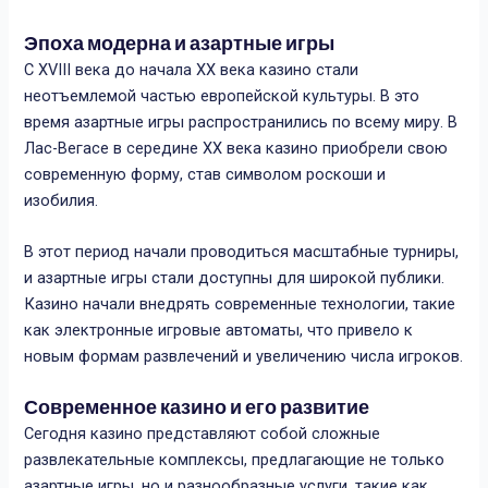
Эпоха модерна и азартные игры
С XVIII века до начала XX века казино стали
неотъемлемой частью европейской культуры. В это
время азартные игры распространились по всему миру. В
Лас-Вегасе в середине XX века казино приобрели свою
современную форму, став символом роскоши и
изобилия.
В этот период начали проводиться масштабные турниры,
и азартные игры стали доступны для широкой публики.
Казино начали внедрять современные технологии, такие
как электронные игровые автоматы, что привело к
новым формам развлечений и увеличению числа игроков.
Современное казино и его развитие
Сегодня казино представляют собой сложные
развлекательные комплексы, предлагающие не только
азартные игры, но и разнообразные услуги, такие как