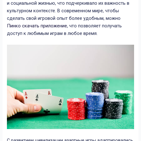
и социальной жизнью, что подчеркивало их важность в
культурном контексте. В современном мире, чтобы
сделать свой игровой опыт более удобным, можно
Пинко скачать приложение
, что позволяет получать
доступ к любимым играм в любое время.
С развитием цивилизации азартные игры адаптировались