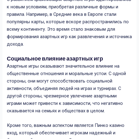
к новым условиям, приобретая различные формы и
правила. Например, в Средние века в Европе стали
популярны карты, которые вскоре распространились по
всему континенту. Это время стало знаковым для
формирования азартных игр как развлечения и источника
дохода.
Социальное влияние азартных игр
Азартные игры оказывают значительное влияние на
общественные отношения и моральные устои. С одной
стороны, они могут способствовать социальной
активности, объединяя людей на играх и турнирах. С
другой стороны, чрезмерное увлечение азартными
играми может привести к зависимости, что негативно
сказывается на семьях и обществах в целом.
Кроме того, важным аспектом является Пинко казино
вход, который обеспечивает игрокам надежный и