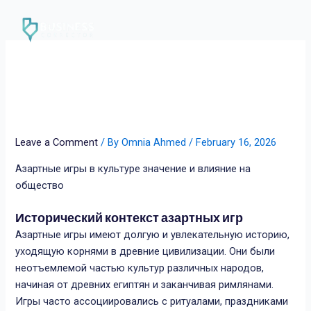
Skip
to
content
Азартные игры в культуре
значение и влияние на
общество
Leave a Comment
/ By
Omnia Ahmed
/
February 16, 2026
Азартные игры в культуре значение и влияние на
общество
Исторический контекст азартных игр
Азартные игры имеют долгую и увлекательную историю,
уходящую корнями в древние цивилизации. Они были
неотъемлемой частью культур различных народов,
начиная от древних египтян и заканчивая римлянами.
Игры часто ассоциировались с ритуалами, праздниками