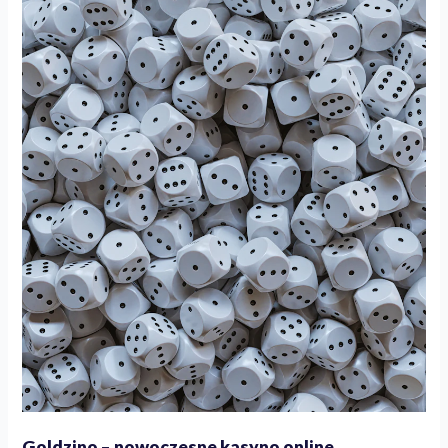
Goldzino – nowoczesne kasyno online