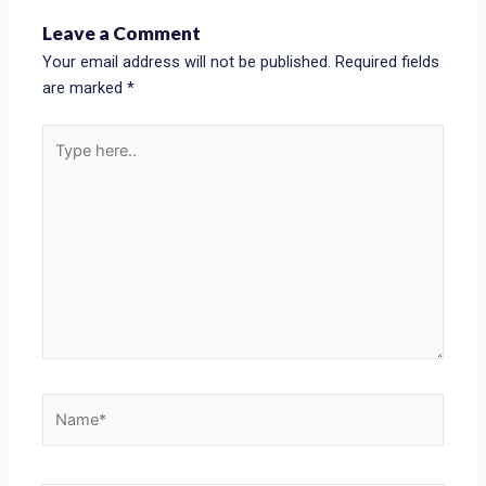
Leave a Comment
Your email address will not be published.
Required fields
are marked
*
Type
here..
Name*