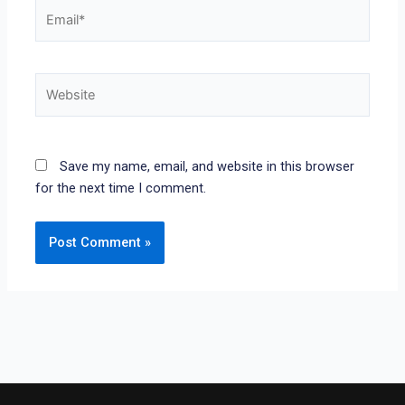
Email*
Website
Save my name, email, and website in this browser
for the next time I comment.