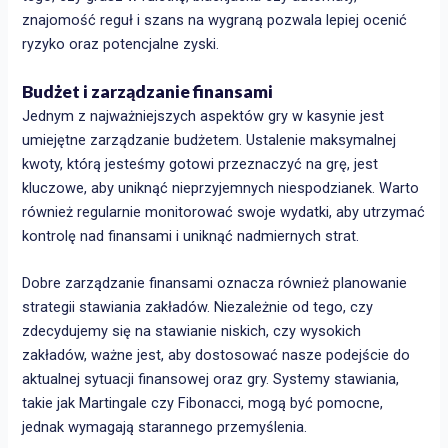
znajomość reguł i szans na wygraną pozwala lepiej ocenić
ryzyko oraz potencjalne zyski.
Budżet i zarządzanie finansami
Jednym z najważniejszych aspektów gry w kasynie jest
umiejętne zarządzanie budżetem. Ustalenie maksymalnej
kwoty, którą jesteśmy gotowi przeznaczyć na grę, jest
kluczowe, aby uniknąć nieprzyjemnych niespodzianek. Warto
również regularnie monitorować swoje wydatki, aby utrzymać
kontrolę nad finansami i uniknąć nadmiernych strat.
Dobre zarządzanie finansami oznacza również planowanie
strategii stawiania zakładów. Niezależnie od tego, czy
zdecydujemy się na stawianie niskich, czy wysokich
zakładów, ważne jest, aby dostosować nasze podejście do
aktualnej sytuacji finansowej oraz gry. Systemy stawiania,
takie jak Martingale czy Fibonacci, mogą być pomocne,
jednak wymagają starannego przemyślenia.