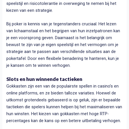
speelstijl en risicotolerantie in overweging te nemen bij het
kiezen van een strategie.
Bij poker is kennis van je tegenstanders cruciaal. Het lezen
van lichaamstaal en het begrijpen van hun inzetpatronen kan
je een voorsprong geven. Daarnaast is het belangrijk om
bewust te zijn van je eigen speelstijl en het vermogen om je
strategie aan te passen aan verschillende situaties aan de
pokertafel. Door een flexibele benadering te hanteren, kun je
je kansen om te winnen verhogen.
Slots en hun winnende tactieken
Gokkasten zijn een van de populairste spellen in casino’s en
online platforms, en ze bieden talloze variaties. Hoewel de
uitkomst grotendeels gebaseerd is op geluk, zijn er bepaalde
tactieken die spelers kunnen helpen bij het maximaliseren van
hun winsten. Het kiezen van gokkasten met hoge RTP-
percentages kan de kans op een betere uitbetaling verhogen.