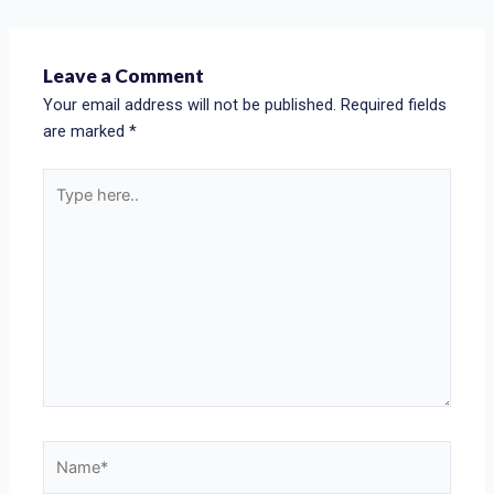
Leave a Comment
Your email address will not be published.
Required fields
are marked
*
Type
here..
Name*