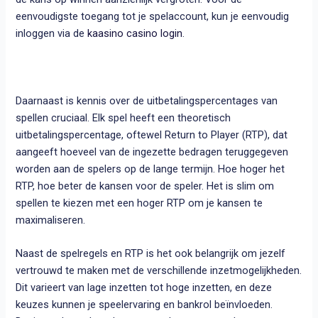
eenvoudigste toegang tot je spelaccount, kun je eenvoudig
inloggen via de
kaasino casino login
.
Daarnaast is kennis over de uitbetalingspercentages van
spellen cruciaal. Elk spel heeft een theoretisch
uitbetalingspercentage, oftewel Return to Player (RTP), dat
aangeeft hoeveel van de ingezette bedragen teruggegeven
worden aan de spelers op de lange termijn. Hoe hoger het
RTP, hoe beter de kansen voor de speler. Het is slim om
spellen te kiezen met een hoger RTP om je kansen te
maximaliseren.
Naast de spelregels en RTP is het ook belangrijk om jezelf
vertrouwd te maken met de verschillende inzetmogelijkheden.
Dit varieert van lage inzetten tot hoge inzetten, en deze
keuzes kunnen je speelervaring en bankrol beïnvloeden.