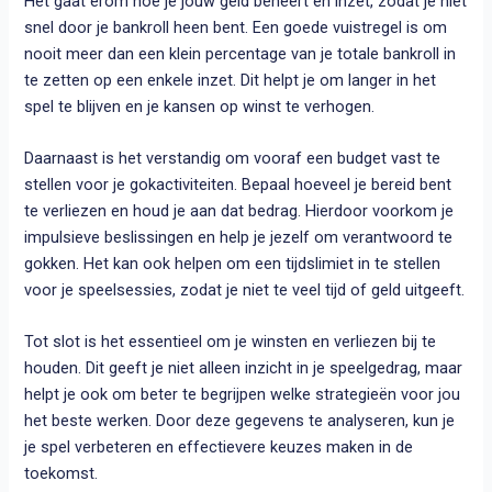
Het gaat erom hoe je jouw geld beheert en inzet, zodat je niet
snel door je bankroll heen bent. Een goede vuistregel is om
nooit meer dan een klein percentage van je totale bankroll in
te zetten op een enkele inzet. Dit helpt je om langer in het
spel te blijven en je kansen op winst te verhogen.
Daarnaast is het verstandig om vooraf een budget vast te
stellen voor je gokactiviteiten. Bepaal hoeveel je bereid bent
te verliezen en houd je aan dat bedrag. Hierdoor voorkom je
impulsieve beslissingen en help je jezelf om verantwoord te
gokken. Het kan ook helpen om een tijdslimiet in te stellen
voor je speelsessies, zodat je niet te veel tijd of geld uitgeeft.
Tot slot is het essentieel om je winsten en verliezen bij te
houden. Dit geeft je niet alleen inzicht in je speelgedrag, maar
helpt je ook om beter te begrijpen welke strategieën voor jou
het beste werken. Door deze gegevens te analyseren, kun je
je spel verbeteren en effectievere keuzes maken in de
toekomst.