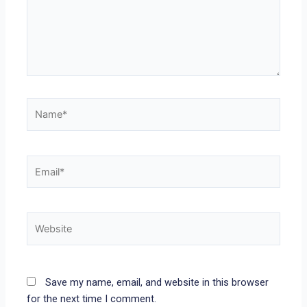
Name*
Email*
Website
Save my name, email, and website in this browser
for the next time I comment.