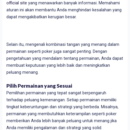
official site
yang menawarkan banyak informasi. Memahami
aturan ini akan membantu Anda menghindari kesalahan yang
dapat mengakibatkan kerugian besar.
Selain itu, mengenali kombinasi tangan yang menang dalam
permainan seperti poker juga sangat penting. Dengan
pengetahuan yang mendalam tentang permainan, Anda dapat
membuat keputusan yang lebih baik dan meningkatkan
peluang menang.
Pilih Permainan yang Sesuai
Pemilihan permainan yang tepat sangat berpengaruh
terhadap peluang kemenangan. Setiap permainan memiliki
tingkat keberuntungan dan strategi yang berbeda. Misalnya,
permainan yang membutuhkan keterampilan seperti poker
memberikan Anda lebih banyak peluang untuk menang jika
Anda memiliki pengalaman dan strategi yang solid.