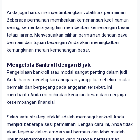
Anda juga harus mempertimbangkan volatilitas permainan.
Beberapa permainan memberikan kemenangan kecil namun
sering, sementara yang lain memberikan kemenangan besar
tetapi jarang. Menyesuaikan pilihan permainan dengan gaya
bermain dan tujuan keuangan Anda akan meningkatkan
kemungkinan meraih kemenangan besar.
Mengelola Bankroll dengan Bijak
Pengelolaan bankroll atau modal sangat penting dalam judi.
Anda harus menetapkan anggaran yang jelas sebelum mulai
bermain dan berpegang pada anggaran tersebut. Ini
membantu Anda menghindari kerugian besar dan menjaga
keseimbangan finansial.
Salah satu strategi efektif adalah membagi bankroll Anda
menjadi beberapa sesi permainan. Dengan cara ini, Anda tidak
akan terjebak dalam emosi saat bermain dan lebih mudah
untuk mengambil keputusan yang rasional berdasarkan