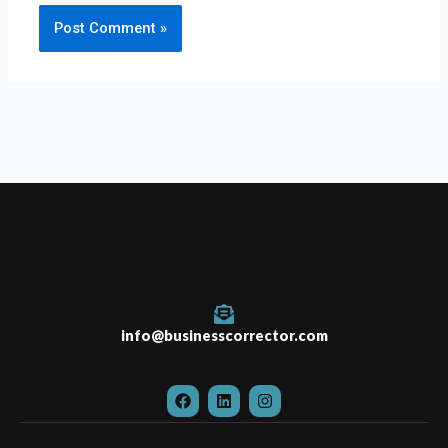
info@businesscorrector.com
F
L
I
a
i
n
c
n
s
e
k
t