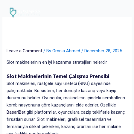
Skip
to
content
Slot makinelerinin en iyi
kazanma stratejileri nelerdir
Leave a Comment
/ By
Omnia Ahmed
/
December 28, 2025
Slot makinelerinin en iyi kazanma stratejileri nelerdir
Slot Makinelerinin Temel Çalışma Prensibi
Slot makineleri, rastgele sayı üreteci (RNG) sayesinde
çalışmaktadır. Bu sistem, her dönüşte kazanç veya kayıp
durumunu belirler. Oyuncular, makinelerin içindeki sembollerin
kombinasyonuna göre kazançlarını elde ederler. Özellikle
BasariBet
gibi platformlar, oyunculara cazip tekliflerle kazanç
fırsatları sunar. Slot makineleri, grafiksel tasarımları ve
temalarıyla dikkat çekerken, kazanç oranları ise her makine
için farklılık göstermektedir.