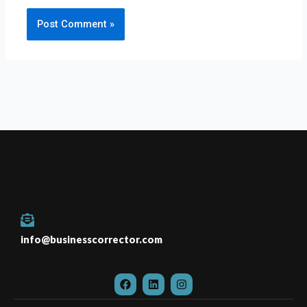
info@businesscorrector.com
F
L
I
a
i
n
c
n
s