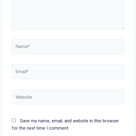
Name*
Email*
Website
Save my name, email, and website in this browser
for the next time I comment.