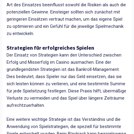
Art des Einsatzes beeinflusst sowohl die Risiken als auch die
potenziellen Gewinne. Einsteiger sollten sich zunächst mit
geringeren Einsätzen vertraut machen, um das eigene Spiel
zu optimieren und ein Gefühl für die jeweilige Spielmechanik
zu entwickeln.
Strategien für erfolgreiches Spielen
Der Einsatz von Strategien kann den Unterschied zwischen
Erfolg und Misserfolg im Casino ausmachen. Eine der
grundlegendsten Strategien ist das Bankroll-Management.
Dies bedeutet, dass Spieler nur das Geld einsetzen, das sie
sich leisten können zu verlieren, und eine bestimmte Summe
für jede Spielsitzung festlegen. Diese Praxis hilft, übermäßige
Verluste zu vermeiden und das Spiel über längere Zeiträume
aufrechtzuerhalten.
Eine weitere wichtige Strategie ist das Verständnis und die
Anwendung von Spielstrategien, die speziell für bestimmte
Spiele entwickelt wurden. Beim Blackjack kann beispielsweise