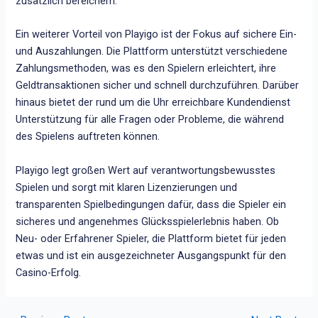
zusätzlich bereichern.
Ein weiterer Vorteil von Playigo ist der Fokus auf sichere Ein-
und Auszahlungen. Die Plattform unterstützt verschiedene
Zahlungsmethoden, was es den Spielern erleichtert, ihre
Geldtransaktionen sicher und schnell durchzuführen. Darüber
hinaus bietet der rund um die Uhr erreichbare Kundendienst
Unterstützung für alle Fragen oder Probleme, die während
des Spielens auftreten können.
Playigo legt großen Wert auf verantwortungsbewusstes
Spielen und sorgt mit klaren Lizenzierungen und
transparenten Spielbedingungen dafür, dass die Spieler ein
sicheres und angenehmes Glücksspielerlebnis haben. Ob
Neu- oder Erfahrener Spieler, die Plattform bietet für jeden
etwas und ist ein ausgezeichneter Ausgangspunkt für den
Casino-Erfolg.