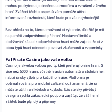
mohou poskytnout jedinečnou atmosféru a vzrušení z živého
hraní. Zvážení těchto aspektů vám pomůže učinit
informované rozhodnutí, které bude pro vás nejvhodnější.
Bez ohledu na to, kterou možnost si vyberete, důležité je mít
na paměti zodpovědnost při hraní. Nastavení limitů a
dodržování zásad zodpovědného hraní může zajistit, že si z
obou typů hraní odnesete pozitivní zkušenosti a vzpomínky.
FatPirate Casino jako vaše volba
Casino je skvělou volbou pro ty, kteří preferují online hraní. S
více než 5000 hrami, včetně hracích automatů a stolních her,
nabízí široký výběr pro každého hráče. Platforma je
optimalizována pro mobilní zařízení, což znamená, že si
můžete užít hraní kdekoli a kdykoliv. Uživatelsky přívětivý
design a rychlá zákaznická podpora zajišťují, že váš herní
zážitek bude plynulý a příjemný.