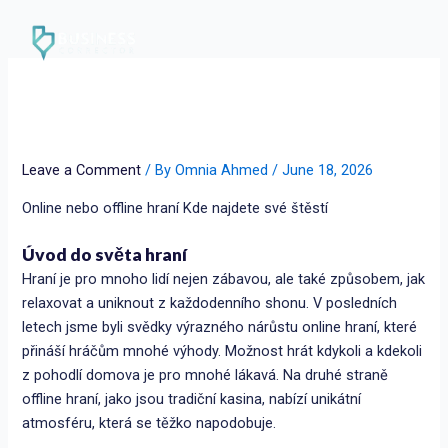
Skip
to
content
Online nebo offline hraní Kde
najdete své štěstí
Leave a Comment
/ By
Omnia Ahmed
/
June 18, 2026
Online nebo offline hraní Kde najdete své štěstí
Úvod do světa hraní
Hraní je pro mnoho lidí nejen zábavou, ale také způsobem, jak
relaxovat a uniknout z každodenního shonu. V posledních
letech jsme byli svědky výrazného nárůstu online hraní, které
přináší hráčům mnohé výhody. Možnost hrát kdykoli a kdekoli
z pohodlí domova je pro mnohé lákavá. Na druhé straně
offline hraní, jako jsou tradiční kasina, nabízí unikátní
atmosféru, která se těžko napodobuje.