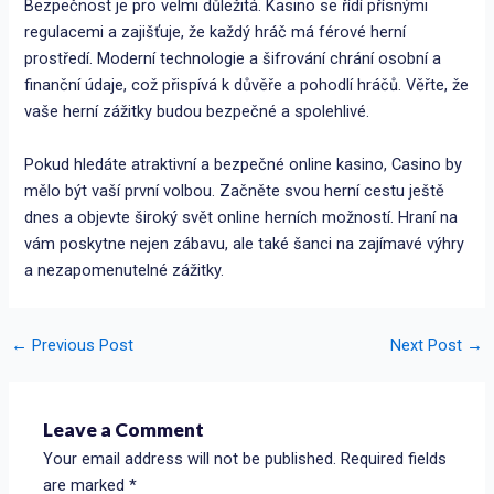
Bezpečnost je pro velmi důležitá. Kasino se řídí přísnými
regulacemi a zajišťuje, že každý hráč má férové herní
prostředí. Moderní technologie a šifrování chrání osobní a
finanční údaje, což přispívá k důvěře a pohodlí hráčů. Věřte, že
vaše herní zážitky budou bezpečné a spolehlivé.
Pokud hledáte atraktivní a bezpečné online kasino, Casino by
mělo být vaší první volbou. Začněte svou herní cestu ještě
dnes a objevte široký svět online herních možností. Hraní na
vám poskytne nejen zábavu, ale také šanci na zajímavé výhry
a nezapomenutelné zážitky.
←
Previous Post
Next Post
→
Leave a Comment
Your email address will not be published.
Required fields
are marked
*