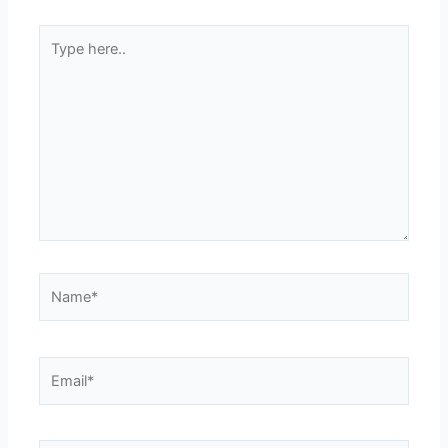
Type
here..
Name*
Email*