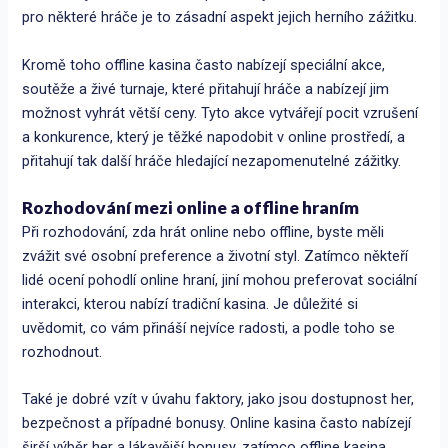
pro některé hráče je to zásadní aspekt jejich herního zážitku.
Kromě toho offline kasina často nabízejí speciální akce,
soutěže a živé turnaje, které přitahují hráče a nabízejí jim
možnost vyhrát větší ceny. Tyto akce vytvářejí pocit vzrušení
a konkurence, který je těžké napodobit v online prostředí, a
přitahují tak další hráče hledající nezapomenutelné zážitky.
Rozhodování mezi online a offline hraním
Při rozhodování, zda hrát online nebo offline, byste měli
zvážit své osobní preference a životní styl. Zatímco někteří
lidé ocení pohodlí online hraní, jiní mohou preferovat sociální
interakci, kterou nabízí tradiční kasina. Je důležité si
uvědomit, co vám přináší nejvíce radosti, a podle toho se
rozhodnout.
Také je dobré vzít v úvahu faktory, jako jsou dostupnost her,
bezpečnost a případné bonusy. Online kasina často nabízejí
širší výběr her a lákavější bonusy, zatímco offline kasina