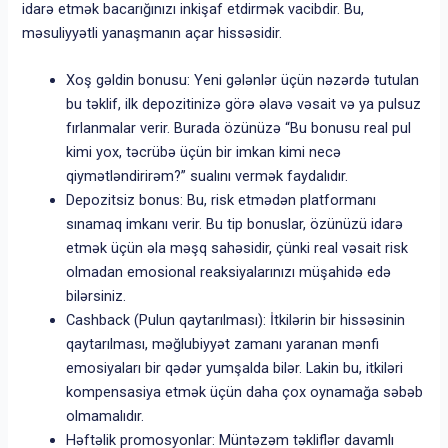
idarə etmək bacarığınızı inkişaf etdirmək vacibdir. Bu,
məsuliyyətli yanaşmanın açar hissəsidir.
Xoş gəldin bonusu: Yeni gələnlər üçün nəzərdə tutulan
bu təklif, ilk depozitinizə görə əlavə vəsait və ya pulsuz
fırlanmalar verir. Burada özünüzə “Bu bonusu real pul
kimi yox, təcrübə üçün bir imkan kimi necə
qiymətləndirirəm?” sualını vermək faydalıdır.
Depozitsiz bonus: Bu, risk etmədən platformanı
sınamaq imkanı verir. Bu tip bonuslar, özünüzü idarə
etmək üçün əla məşq sahəsidir, çünki real vəsait risk
olmadan emosional reaksiyalarınızı müşahidə edə
bilərsiniz.
Cashback (Pulun qaytarılması): İtkilərin bir hissəsinin
qaytarılması, məğlubiyyət zamanı yaranan mənfi
emosiyaları bir qədər yumşalda bilər. Lakin bu, itkiləri
kompensasiya etmək üçün daha çox oynamağa səbəb
olmamalıdır.
Həftəlik promosyonlar: Müntəzəm təkliflər davamlı