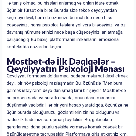
ilə tanış olmaq, bu hissləri anlamaq və onları idarə etmək
üçün bir fürsət ola bilər. Burada sizə təkcə qeydiyyatdan
keçməyi deyil, həm də özünüzü bu mühitdə necə hiss
edəcəyinizi, hansı psixoloji tələlərə yol verə biləcəyinizi və öz
davranış nümunələrinizi necə başa düşəcəyinizi anlatmağa
çalışacağıq. Bu baxış, platformanın imkanlarını emosional
kontekstdə nəzərdən keçirir.
Mostbet-də İlk Dəqiqələr –
Qeydiyyatın Psixoloji Mənası
Qeydiyyat formasını doldurmaq, sadəcə məlumat daxil etmək
deyil, bir növ psixoloji razılaşmadır. Bu, özünüzlə “Mən bura
gəlmək istəyirəm” deyə danışmaq kimi bir şeydir. Mostbet-də
bu proses sadə və sürətli olsa da, onun dərin mənasını
düşünmək vacibdir. Hər bir yeni hesab yaratdıqda, özünüzə nə
üçün burada olduğunuzu, gözləntilərinizin nə olduğunu və
hədsizlik həddinizi soruşmaq faydalıdır. Bu, gələcəkdə
qərarlarınızı daha şüurlu şəkildə verməyə kömək edəcək bir
özünüidarəetmə təcrübəsidir. Platformaya giriş etiketiniz kimi,