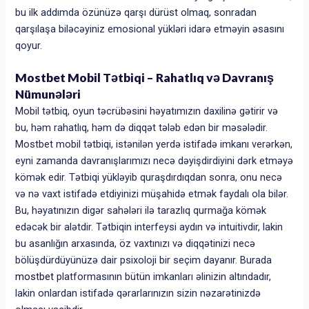
bu ilk addımda özünüzə qarşı dürüst olmaq, sonradan
qarşılaşa biləcəyiniz emosional yükləri idarə etməyin əsasını
qoyur.
Mostbet Mobil Tətbiqi – Rahatlıq və Davranış
Nümunələri
Mobil tətbiq, oyun təcrübəsini həyatımızın daxilinə gətirir və
bu, həm rahatlıq, həm də diqqət tələb edən bir məsələdir.
Mostbet mobil tətbiqi, istənilən yerdə istifadə imkanı verərkən,
eyni zamanda davranışlarımızı necə dəyişdirdiyini dərk etməyə
kömək edir. Tətbiqi yükləyib quraşdırdıqdan sonra, onu necə
və nə vaxt istifadə etdiyinizi müşahidə etmək faydalı ola bilər.
Bu, həyatınızın digər sahələri ilə tarazlıq qurmağa kömək
edəcək bir alətdir. Tətbiqin interfeysi aydın və intuitivdir, lakin
bu asanlığın arxasında, öz vaxtınızı və diqqətinizi necə
bölüşdürdüyünüzə dair psixoloji bir seçim dayanır. Burada
mostbet
platformasının bütün imkanları əlinizin altındadır,
lakin onlardan istifadə qərarlarınızın sizin nəzarətinizdə