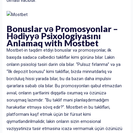
olması vacibdir.
Bonuslar və Promosyonlar –
Hədiyyə Psixologiyasını
Anlamaq with Mostbet
Mostbet-in təqdim etdiyi bonuslar və promosyonlar, ilk
baxışda sadəcə cəlbedici təkliflər kimi görünə bilər. Lakin
onların psixoloji təsiri dərin ola bilər. “Pulsuz fırlanma” və ya
“İlk depozit bonusu” kimi təkliflər, bizdə minnətdarlıq və
borcluluq hissi yarada bilər, bu da bəzən daha impulsiv
qərarlara səbəb ola bilər. Bu promosyonları qəbul etməzdən
əvvəl, onların şərtlərini diqqətlə oxumaq və özünüzə
soruşmaq lazımdır: “Bu təklif məni planlaşdırmadığım
hərəkətlər etməyə sövq edir?”. Mostbet-in bu təklifləri,
platformanı kəşf etmək üçün bir fürsət kimi
qiymətləndirilməlidir, lakin onların sizin emosional
vəziyyətinizə təsir etməsinə icazə verməmək üçün özünüzü