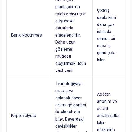
planlaşdırma
Çıxarış
tələb etdiyi üçün
üsulu kimi
düşüncəli
daha çox
qərarlarla
istifadə
Bank Köçürməsi
əlaqələndirilir.
olunur, bir
Daha uzun
neçə iş
gözləmə
günü çəkə
müddəti
bilər.
düşünmək üçün
vaxt verir.
Texnologiyaya
maraq və
Adətən
gələcək dəyər
anonim və
artımı gözləntisi
sürətli
ilə əlaqəli ola
Kriptovalyuta
əməliyyatlar,
bilər. Dəyərdəki
lakin
dəyişikliklər
məzənnə