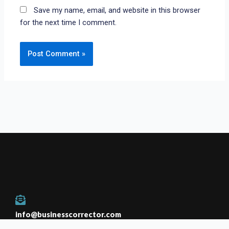
Save my name, email, and website in this browser
for the next time I comment.
info@businesscorrector.com