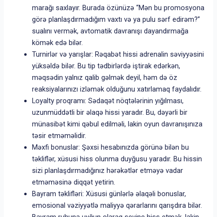
marağı saxlayır. Burada özünüzə “Mən bu promosyona
görə planlaşdırmadığım vaxtı və ya pulu sərf edirəm?”
sualını vermək, avtomatik davranışı dayandırmağa
kömək edə bilər.
Turnirlər və yarışlar: Rəqabət hissi adrenalin səviyyəsini
yüksəldə bilər. Bu tip tədbirlərdə iştirak edərkən,
məqsədin yalnız qalib gəlmək deyil, həm də öz
reaksiyalarınızı izləmək olduğunu xatırlamaq faydalıdır.
Loyalty proqramı: Sədaqət nöqtələrinin yığılması,
uzunmüddətli bir əlaqə hissi yaradır. Bu, dəyərli bir
münasibət kimi qəbul edilməli, lakin oyun davranışınıza
təsir etməməlidir.
Məxfi bonuslar: Şəxsi hesabınızda görünə bilən bu
təkliflər, xüsusi hiss olunma duyğusu yaradır. Bu hissin
sizi planlaşdırmadığınız hərəkətlər etməyə vadar
etməməsinə diqqət yetirin.
Bayram təklifləri: Xüsusi günlərlə əlaqəli bonuslar,
emosional vəziyyətlə maliyyə qərarlarını qarışdıra bilər.