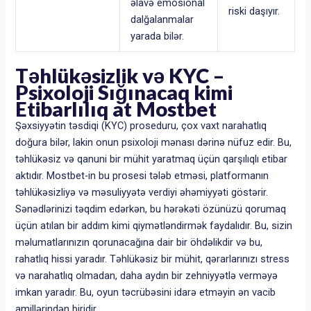
əlavə emosional
riski daşıyır.
dalğalanmalar
yarada bilər.
Təhlükəsizlik və KYC –
Psixoloji Sığınacaq kimi
Etibarlılıq at Mostbet
Şəxsiyyətin təsdiqi (KYC) proseduru, çox vaxt narahatlıq
doğura bilər, lakin onun psixoloji mənası dərinə nüfuz edir. Bu,
təhlükəsiz və qanuni bir mühit yaratmaq üçün qarşılıqlı etibar
aktıdır. Mostbet-in bu prosesi tələb etməsi, platformanın
təhlükəsizliyə və məsuliyyətə verdiyi əhəmiyyəti göstərir.
Sənədlərinizi təqdim edərkən, bu hərəkəti özünüzü qorumaq
üçün atılan bir addım kimi qiymətləndirmək faydalıdır. Bu, sizin
məlumatlarınızın qorunacağına dair bir öhdəlikdir və bu,
rahatlıq hissi yaradır. Təhlükəsiz bir mühit, qərarlarınızı stress
və narahatlıq olmadan, daha aydın bir zehniyyətlə verməyə
imkan yaradır. Bu, oyun təcrübəsini idarə etməyin ən vacib
amillərindən biridir.