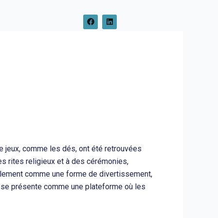
F
L
a
i
c
n
e
k
b
e
o
d
o
i
k
n
de jeux, comme les dés, ont été retrouvées
s rites religieux et à des cérémonies,
 seulement comme une forme de divertissement,
se présente comme une plateforme où les