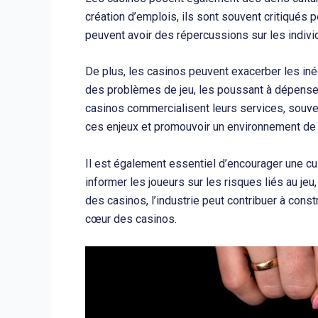
création d’emplois, ils sont souvent critiqués p
peuvent avoir des répercussions sur les individ
De plus, les casinos peuvent exacerber les in
des problèmes de jeu, les poussant à dépenser
casinos commercialisent leurs services, souve
ces enjeux et promouvoir un environnement de 
Il est également essentiel d’encourager une cu
informer les joueurs sur les risques liés au jeu
des casinos, l’industrie peut contribuer à constr
cœur des casinos.