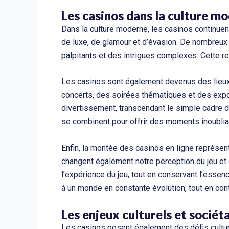
Les casinos dans la culture m
Dans la culture moderne, les casinos continuent
de luxe, de glamour et d’évasion. De nombreux f
palpitants et des intrigues complexes. Cette 
Les casinos sont également devenus des lieux
concerts, des soirées thématiques et des exposi
divertissement, transcendant le simple cadre d
se combinent pour offrir des moments inoublia
Enfin, la montée des casinos en ligne représent
changent également notre perception du jeu et d
l’expérience du jeu, tout en conservant l’essenc
à un monde en constante évolution, tout en cont
Les enjeux culturels et sociét
Les casinos posent également des défis culturel