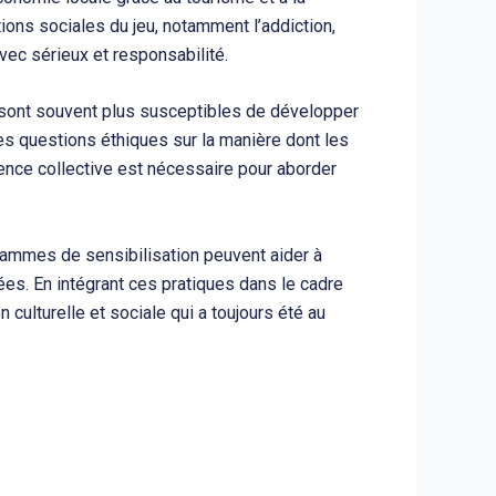
tions sociales du jeu, notamment l’addiction,
vec sérieux et responsabilité.
 sont souvent plus susceptibles de développer
s questions éthiques sur la manière dont les
ence collective est nécessaire pour aborder
grammes de sensibilisation peuvent aider à
rées. En intégrant ces pratiques dans le cadre
 culturelle et sociale qui a toujours été au