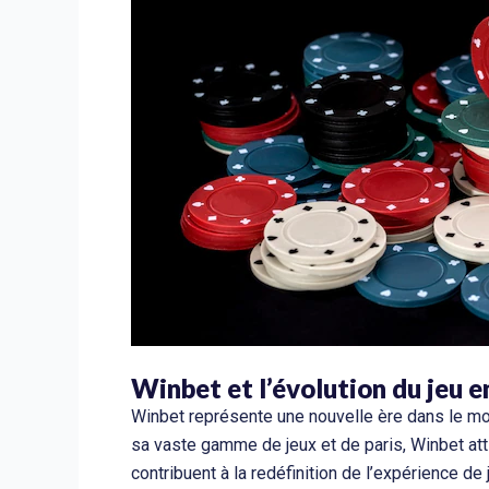
Winbet et l’évolution du jeu e
Winbet représente une nouvelle ère dans le mon
sa vaste gamme de jeux et de paris, Winbet atti
contribuent à la redéfinition de l’expérience de