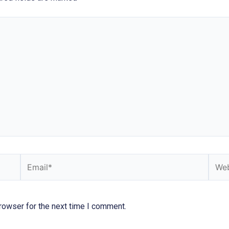
Email*
Webs
rowser for the next time I comment.