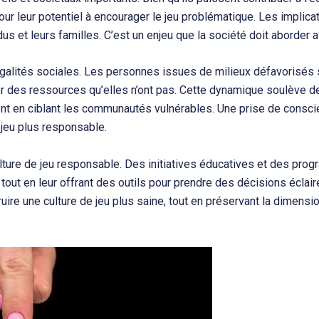
our leur potentiel à encourager le jeu problématique. Les implica
us et leurs familles. C’est un enjeu que la société doit aborder a
égalités sociales. Les personnes issues de milieux défavorisés
 des ressources qu’elles n’ont pas. Cette dynamique soulève de
nt en ciblant les communautés vulnérables. Une prise de consci
jeu plus responsable.
lture de jeu responsable. Des initiatives éducatives et des pro
, tout en leur offrant des outils pour prendre des décisions éclai
uire une culture de jeu plus saine, tout en préservant la dimension