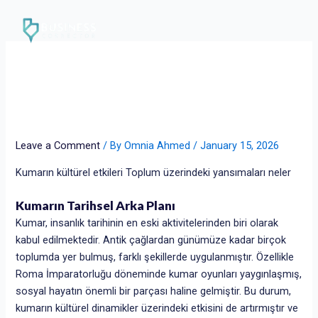
Skip
to
content
Kumarın kültürel etkileri
Toplum üzerindeki
yansımaları neler
Leave a Comment
/ By
Omnia Ahmed
/
January 15, 2026
Kumarın kültürel etkileri Toplum üzerindeki yansımaları neler
Kumarın Tarihsel Arka Planı
Kumar, insanlık tarihinin en eski aktivitelerinden biri olarak
kabul edilmektedir. Antik çağlardan günümüze kadar birçok
toplumda yer bulmuş, farklı şekillerde uygulanmıştır. Özellikle
Roma İmparatorluğu döneminde kumar oyunları yaygınlaşmış,
sosyal hayatın önemli bir parçası haline gelmiştir. Bu durum,
kumarın kültürel dinamikler üzerindeki etkisini de artırmıştır ve