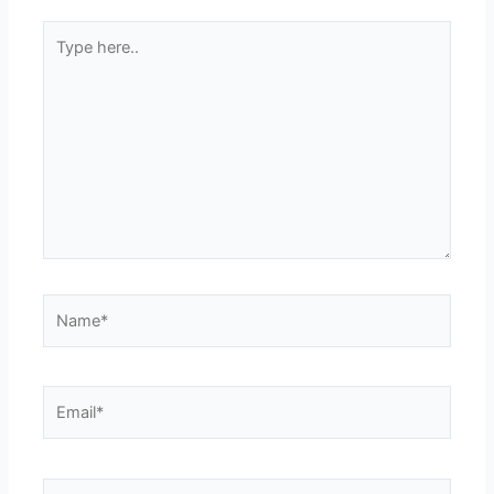
Type
here..
Name*
Email*
Website