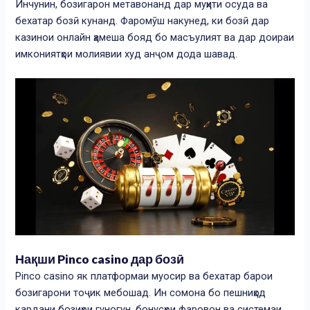
Инчунин, бозигарон метавонанд дар муҳити осуда ва
бехатар бозӣ кунанд. Фаромӯш накунед, ки бозӣ дар
казинои онлайн ҳамеша бояд бо масъулият ва дар доираи
имкониятҳои молиявии худ анҷом дода шавад.
Нақши Pinco casino дар бозӣ
Pinco casino як платформаи муосир ва бехатар барои
бозигарони тоҷик мебошад. Ин сомона бо пешниҳод
кардани бозиҳои гуногун, бонусҳои фаровон ва системаи