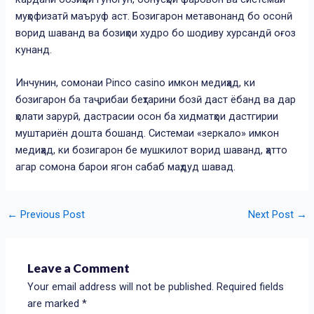
муҳофизатӣ маъруф аст. Бозигарон метавонанд бо осонӣ
ворид шаванд ва бозиҳои худро бо шодиву хурсандӣ оғоз
кунанд.
Инчунин, сомонаи Pinco casino имкон медиҳад, ки
бозигарон ба таҷрибаи беҳтарини бозӣ даст ёбанд ва дар
ҳолати зарурӣ, дастрасии осон ба хидматҳои дастгирии
муштариён дошта бошанд. Системаи «зеркало» имкон
медиҳад, ки бозигарон бе мушкилот ворид шаванд, ҳатто
агар сомона барои ягон сабаб маҳдуд шавад.
←
Previous Post
Next Post
→
Leave a Comment
Your email address will not be published.
Required fields
are marked
*