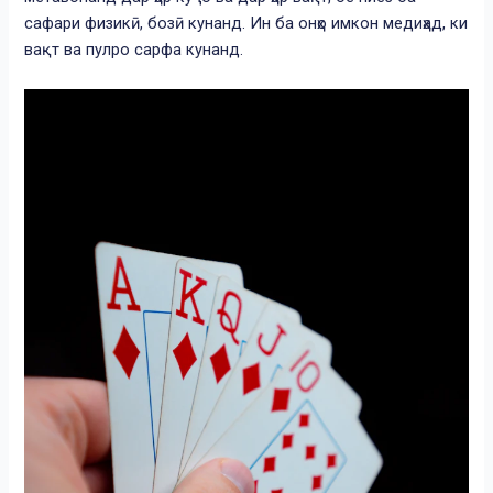
сафари физикӣ, бозӣ кунанд. Ин ба онҳо имкон медиҳад, ки
вақт ва пулро сарфа кунанд.