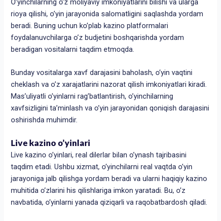
O’yinchilarning o’z moliyaviy imkoniyatlarini bilishi va ularga
rioya qilishi, o’yin jarayonida salomatligini saqlashda yordam
beradi. Buning uchun ko’plab kazino platformalari
foydalanuvchilarga o’z budjetini boshqarishda yordam
beradigan vositalarni taqdim etmoqda.
Bunday vositalarga xavf darajasini baholash, o’yin vaqtini
cheklash va o’z xarajatlarini nazorat qilish imkoniyatlari kiradi.
Mas’uliyatli o’yinlarni rag’batlantirish, o’yinchilarning
xavfsizligini ta’minlash va o’yin jarayonidan qoniqish darajasini
oshirishda muhimdir.
Live kazino o’yinlari
Live kazino o’yinlari, real dilerlar bilan o’ynash tajribasini
taqdim etadi. Ushbu xizmat, o’yinchilarni real vaqtda o’yin
jarayoniga jalb qilishga yordam beradi va ularni haqiqiy kazino
muhitida o’zlarini his qilishlariga imkon yaratadi. Bu, o’z
navbatida, o’yinlarni yanada qiziqarli va raqobatbardosh qiladi.