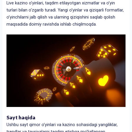
Live kazino o’yinlari, taqdim etilayotgan xizmatlar va o’yin
turlari bilan o’zgarib turadi. Yangi o’yinlar va qiziqarli formatlar,
o’yinchilarni jalb qilish va ularning qiziqishini saqlab qolish
maqsadida doimiy ravishda ishlab chiqilmoqda.
Sayt haqida
Ushbu sayt qimor o’yinlari va kazino sohasidagi yangiliklar,
trendlar va tavsiyalarni taqdim etishga mo’ljallangan.