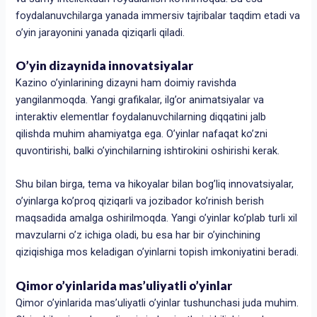
foydalanuvchilarga yanada immersiv tajribalar taqdim etadi va
o’yin jarayonini yanada qiziqarli qiladi.
O’yin dizaynida innovatsiyalar
Kazino o’yinlarining dizayni ham doimiy ravishda
yangilanmoqda. Yangi grafikalar, ilg’or animatsiyalar va
interaktiv elementlar foydalanuvchilarning diqqatini jalb
qilishda muhim ahamiyatga ega. O’yinlar nafaqat ko’zni
quvontirishi, balki o’yinchilarning ishtirokini oshirishi kerak.
Shu bilan birga, tema va hikoyalar bilan bog’liq innovatsiyalar,
o’yinlarga ko’proq qiziqarli va jozibador ko’rinish berish
maqsadida amalga oshirilmoqda. Yangi o’yinlar ko’plab turli xil
mavzularni o’z ichiga oladi, bu esa har bir o’yinchining
qiziqishiga mos keladigan o’yinlarni topish imkoniyatini beradi.
Qimor o’yinlarida mas’uliyatli o’yinlar
Qimor o’yinlarida mas’uliyatli o’yinlar tushunchasi juda muhim.