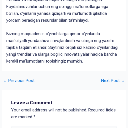
Foydalanuvchilar uchun eng so’nggi ma’lumotlarga ega
bo’lish, o’yinlarni yanada qiziqarli va ma’lumotli qilishda
yordam beradigan resurslar bilan ta’minlaydi.
Bizning maqsadimiz, o’yinchilarga qimor o’yinlarida
mas’uliyatli yondashuvni rivojlantirish va ularga eng yaxshi
tajriba taqdim etishdir. Saytimiz orqali siz kazino o’yinlaridagi
yangi trendlar va ularga bog’liq innovatsiyalar haqida barcha
kerakli ma’lumotlarni topishingiz mumkin.
←
Previous Post
Next Post
→
Leave a Comment
Your email address will not be published.
Required fields
are marked
*