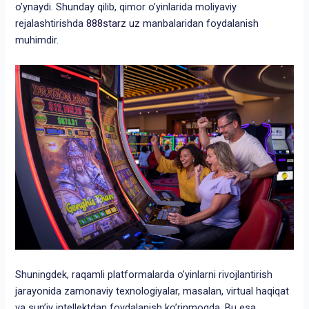
o’ynaydi. Shunday qilib, qimor o’yinlarida moliyaviy
rejalashtirishda
888starz uz
manbalaridan foydalanish
muhimdir.
Shuningdek, raqamli platformalarda o’yinlarni rivojlantirish
jarayonida zamonaviy texnologiyalar, masalan, virtual haqiqat
va sun’iy intellektdan foydalanish ko’rinmoqda. Bu esa