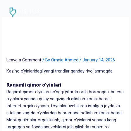
Skip
to
content
Kazino o’yinlaridagi yangi
trendlar qanday
rivojlanmoqda
Leave a Comment
/ By
Omnia Ahmed
/
January 14, 2026
Kazino o’yinlaridagi yangi trendlar qanday rivojlanmoqda
Raqamli qimor o’yinlari
Raqamli qimor o’yinlari so’nggi yillarda o’sib bormoqda, bu esa
o’yinlarni yanada qulay va qiziqarli qilish imkonini beradi.
Internet orqali o’ynash, foydalanuvchilarga istalgan joyda va
istalgan vaqtda o’yinlardan bahramand bo’lish imkonini beradi.
Mobil qurilmalar orqali kirish, qimor o’yinlarini yanada keng
tarqatgan va foydalanuvchilarni jalb qilishda muhim rol