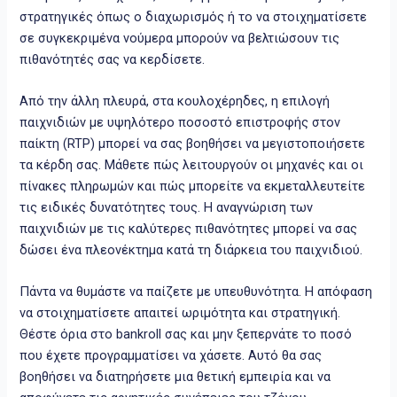
στρατηγικές όπως ο διαχωρισμός ή το να στοιχηματίσετε
σε συγκεκριμένα νούμερα μπορούν να βελτιώσουν τις
πιθανότητές σας να κερδίσετε.
Από την άλλη πλευρά, στα κουλοχέρηδες, η επιλογή
παιχνιδιών με υψηλότερο ποσοστό επιστροφής στον
παίκτη (RTP) μπορεί να σας βοηθήσει να μεγιστοποιήσετε
τα κέρδη σας. Μάθετε πώς λειτουργούν οι μηχανές και οι
πίνακες πληρωμών και πώς μπορείτε να εκμεταλλευτείτε
τις ειδικές δυνατότητες τους. Η αναγνώριση των
παιχνιδιών με τις καλύτερες πιθανότητες μπορεί να σας
δώσει ένα πλεονέκτημα κατά τη διάρκεια του παιχνιδιού.
Πάντα να θυμάστε να παίζετε με υπευθυνότητα. Η απόφαση
να στοιχηματίσετε απαιτεί ωριμότητα και στρατηγική.
Θέστε όρια στο bankroll σας και μην ξεπερνάτε το ποσό
που έχετε προγραμματίσει να χάσετε. Αυτό θα σας
βοηθήσει να διατηρήσετε μια θετική εμπειρία και να