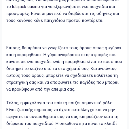
το
lolajack casino
για να εξερευνήσετε νέα παιχνίδια και
προσφορές. Είναι σημαντικό να διαβάσετε τις οδηγίες και
τους κανόνες κάθε παιχνιδιού προτού ποντάρετε.
Επίσης, θα πρέπει να γνωρίζετε τους όρους όπως η «γύρα»
και η «προμήθεια». Η γύρα αναφέρεται στις στροφές που
κάνετε σε ένα παιχνίδι, ενώ η προμήθεια είναι το ποσό που
διατηρεί το καζίνο από τα στοιχήματά σας. Κατανοώντας
αυτούς τους όρους, μπορείτε να σχεδιάσετε καλύτερα τη
στρατηγική σας και να αποφύγετε τις παγίδες που μπορεί
να προκύψουν από την απειρία σας.
Τέλος, η ψυχολογία του παίκτη παίζει σημαντικό ρόλο.
Είναι ζωτικής σημασίας να έχετε αυτοέλεγχο και να μην
αφήνετε τα συναισθήματά σας να σας επηρεάζουν κατά τη
διάρκεια του παιχνιδιού. Η υπευθυνότητα είναι το κλειδί