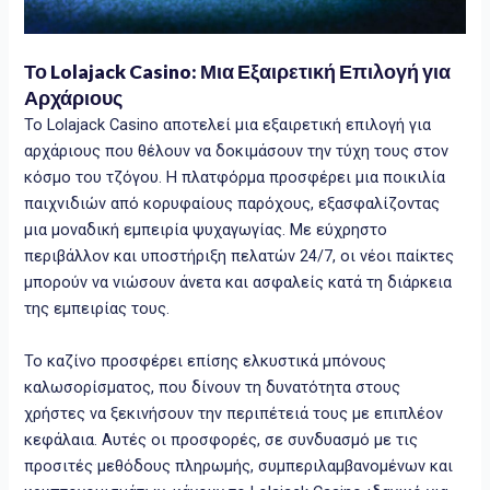
Το Lolajack Casino: Μια Εξαιρετική Επιλογή για
Αρχάριους
Το Lolajack Casino αποτελεί μια εξαιρετική επιλογή για
αρχάριους που θέλουν να δοκιμάσουν την τύχη τους στον
κόσμο του τζόγου. Η πλατφόρμα προσφέρει μια ποικιλία
παιχνιδιών από κορυφαίους παρόχους, εξασφαλίζοντας
μια μοναδική εμπειρία ψυχαγωγίας. Με εύχρηστο
περιβάλλον και υποστήριξη πελατών 24/7, οι νέοι παίκτες
μπορούν να νιώσουν άνετα και ασφαλείς κατά τη διάρκεια
της εμπειρίας τους.
Το καζίνο προσφέρει επίσης ελκυστικά μπόνους
καλωσορίσματος, που δίνουν τη δυνατότητα στους
χρήστες να ξεκινήσουν την περιπέτειά τους με επιπλέον
κεφάλαια. Αυτές οι προσφορές, σε συνδυασμό με τις
προσιτές μεθόδους πληρωμής, συμπεριλαμβανομένων και