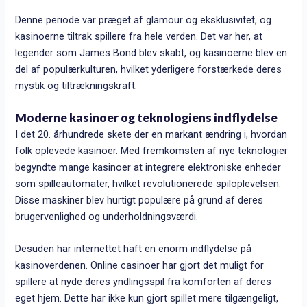
Denne periode var præget af glamour og eksklusivitet, og
kasinoerne tiltrak spillere fra hele verden. Det var her, at
legender som James Bond blev skabt, og kasinoerne blev en
del af populærkulturen, hvilket yderligere forstærkede deres
mystik og tiltrækningskraft.
Moderne kasinoer og teknologiens indflydelse
I det 20. århundrede skete der en markant ændring i, hvordan
folk oplevede kasinoer. Med fremkomsten af nye teknologier
begyndte mange kasinoer at integrere elektroniske enheder
som spilleautomater, hvilket revolutionerede spiloplevelsen.
Disse maskiner blev hurtigt populære på grund af deres
brugervenlighed og underholdningsværdi.
Desuden har internettet haft en enorm indflydelse på
kasinoverdenen. Online casinoer har gjort det muligt for
spillere at nyde deres yndlingsspil fra komforten af deres
eget hjem. Dette har ikke kun gjort spillet mere tilgængeligt,