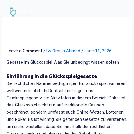
Skip
to
content
Gesetze im Glücksspiel Was
Sie unbedingt wissen sollten
Leave a Comment
/ By
Omnia Ahmed
/
June 11, 2026
Gesetze im Glücksspiel Was Sie unbedingt wissen sollten
Einführung in die Glücksspielgesetze
Die rechtlichen Rahmenbedingungen für Glücksspiel variieren
weltweit erheblich. In Deutschland regelt das
Glücksspielgesetz die Aktivitäten in diesem Bereich. Dabei ist
das Glücksspiel nicht nur auf traditionelle Casinos
beschränkt, sondern umfasst auch Online-Wetten, Lotterien
und Poker. Es ist wichtig, die geltenden Gesetze zu verstehen,
um sicherzustellen, dass Sie innerhalb der rechtlichen
Grenzen spielen und gleichzeitig den Schutz Ihrer