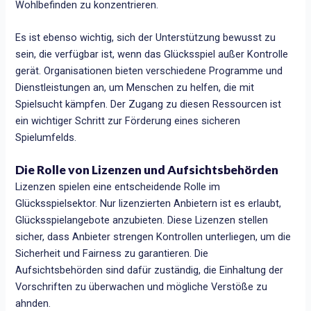
Wohlbefinden zu konzentrieren.
Es ist ebenso wichtig, sich der Unterstützung bewusst zu
sein, die verfügbar ist, wenn das Glücksspiel außer Kontrolle
gerät. Organisationen bieten verschiedene Programme und
Dienstleistungen an, um Menschen zu helfen, die mit
Spielsucht kämpfen. Der Zugang zu diesen Ressourcen ist
ein wichtiger Schritt zur Förderung eines sicheren
Spielumfelds.
Die Rolle von Lizenzen und Aufsichtsbehörden
Lizenzen spielen eine entscheidende Rolle im
Glücksspielsektor. Nur lizenzierten Anbietern ist es erlaubt,
Glücksspielangebote anzubieten. Diese Lizenzen stellen
sicher, dass Anbieter strengen Kontrollen unterliegen, um die
Sicherheit und Fairness zu garantieren. Die
Aufsichtsbehörden sind dafür zuständig, die Einhaltung der
Vorschriften zu überwachen und mögliche Verstöße zu
ahnden.