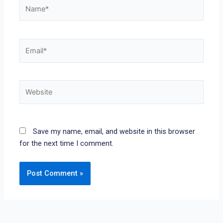
Name*
Email*
Website
Save my name, email, and website in this browser
for the next time I comment.