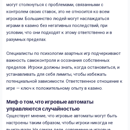
могут столкнуться с проблемами, связанными с
контролем своих ставок, это не относится ко всем
игрокам. Большинство людей могут наслаждаться
играми в казино без негативных последствий, при
условии, что они подходят к этому ответственно и в
разумных пределах.
Специалисты по психологии азартных игр подчеркивают
важность самоконтроля и осознания собственных
пределов. Игроки должны знать, когда остановиться, и
устанавливать для себя лимиты, чтобы избежать
потенциальной зависимости. Ответственное отношение к
игре — ключ к положительному опыту в казино.
Миф о том, что игровые автоматы
управляются случайностью
Существует мнение, что игровые автоматы могут быть
настроены таким образом, чтобы игроки никогда не
выигрывали. На самом деле, современные игровые