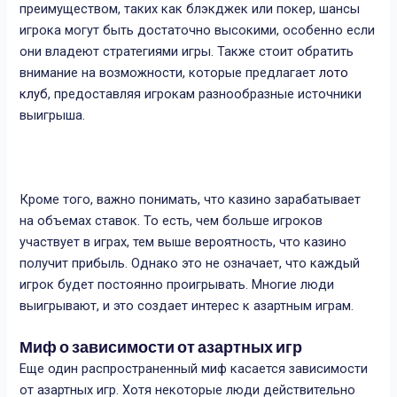
преимуществом, таких как блэкджек или покер, шансы
игрока могут быть достаточно высокими, особенно если
они владеют стратегиями игры. Также стоит обратить
внимание на возможности, которые предлагает
лото
клуб
, предоставляя игрокам разнообразные источники
выигрыша.
Кроме того, важно понимать, что казино зарабатывает
на объемах ставок. То есть, чем больше игроков
участвует в играх, тем выше вероятность, что казино
получит прибыль. Однако это не означает, что каждый
игрок будет постоянно проигрывать. Многие люди
выигрывают, и это создает интерес к азартным играм.
Миф о зависимости от азартных игр
Еще один распространенный миф касается зависимости
от азартных игр. Хотя некоторые люди действительно