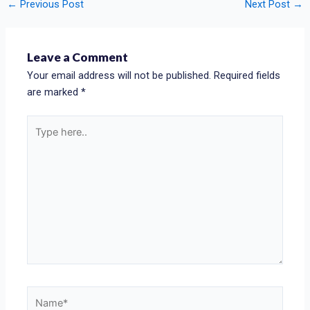
←
Previous Post
Next Post
→
Leave a Comment
Your email address will not be published.
Required fields
are marked
*
Type
here..
Name*