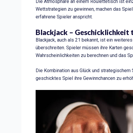
Die Atmosphäre an einem Roulettetisch ist einz
Wettstrategien zu gewinnen, machen das Spiel 
erfahrene Spieler anspricht.
Blackjack – Geschicklichkeit t
Blackjack, auch als 21 bekannt, ist ein weiteres
überschreiten. Spieler müssen ihre Karten gesc
Wahrscheinlichkeiten zu berechnen und das Spi
Die Kombination aus Glück und strategischem S
geschicktes Spiel ihre Gewinnchancen zu erhö