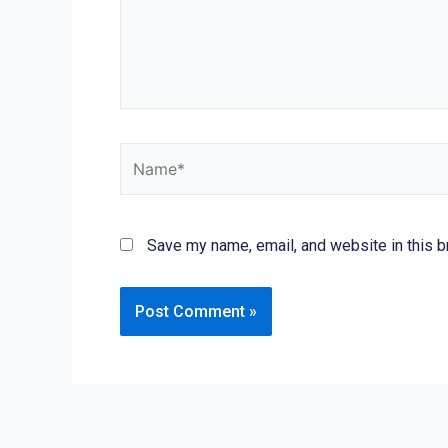
Name*
Save my name, email, and website in this b