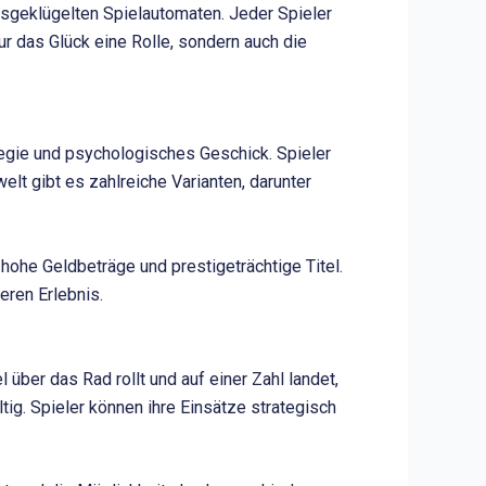
usgeklügelten Spielautomaten. Jeder Spieler
ur das Glück eine Rolle, sondern auch die
tegie und psychologisches Geschick. Spieler
elt gibt es zahlreiche Varianten, darunter
hohe Geldbeträge und prestigeträchtige Titel.
ren Erlebnis.
 über das Rad rollt und auf einer Zahl landet,
tig. Spieler können ihre Einsätze strategisch