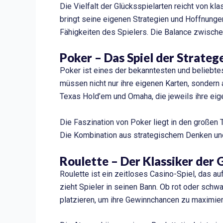
Die Vielfalt der Glücksspielarten reicht von k
bringt seine eigenen Strategien und Hoffnungen
Fähigkeiten des Spielers. Die Balance zwischen
Poker – Das Spiel der Strateg
Poker ist eines der bekanntesten und beliebtes
müssen nicht nur ihre eigenen Karten, sondern a
Texas Hold’em und Omaha, die jeweils ihre eig
Die Faszination von Poker liegt in den großen 
Die Kombination aus strategischem Denken und
Roulette – Der Klassiker der 
Roulette ist ein zeitloses Casino-Spiel, das au
zieht Spieler in seinen Bann. Ob rot oder schwa
platzieren, um ihre Gewinnchancen zu maximier