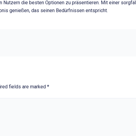
Nutzern die besten Optionen zu präsentieren. Mit einer sorgfä
bnis genießen, das seinen Bedürfnissen entspricht.
red fields are marked
*