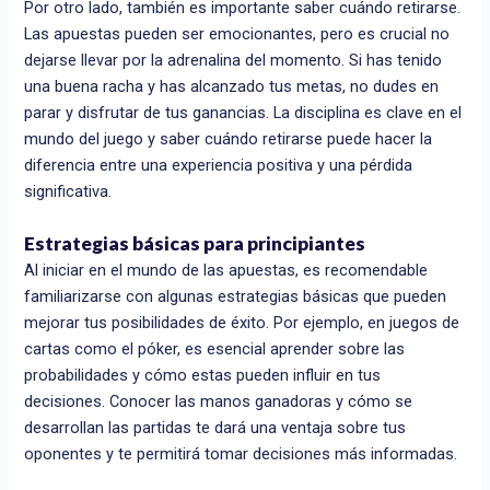
Por otro lado, también es importante saber cuándo retirarse.
Las apuestas pueden ser emocionantes, pero es crucial no
dejarse llevar por la adrenalina del momento. Si has tenido
una buena racha y has alcanzado tus metas, no dudes en
parar y disfrutar de tus ganancias. La disciplina es clave en el
mundo del juego y saber cuándo retirarse puede hacer la
diferencia entre una experiencia positiva y una pérdida
significativa.
Estrategias básicas para principiantes
Al iniciar en el mundo de las apuestas, es recomendable
familiarizarse con algunas estrategias básicas que pueden
mejorar tus posibilidades de éxito. Por ejemplo, en juegos de
cartas como el póker, es esencial aprender sobre las
probabilidades y cómo estas pueden influir en tus
decisiones. Conocer las manos ganadoras y cómo se
desarrollan las partidas te dará una ventaja sobre tus
oponentes y te permitirá tomar decisiones más informadas.