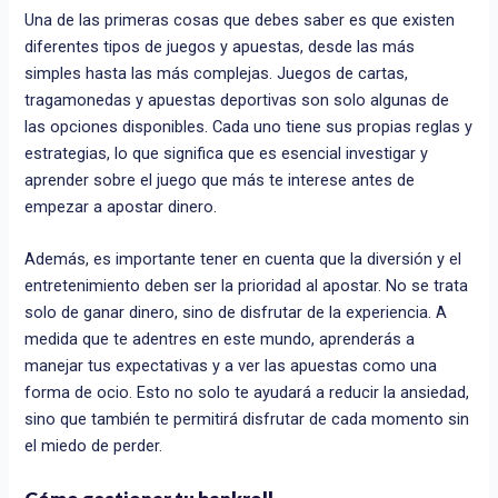
Una de las primeras cosas que debes saber es que existen
diferentes tipos de juegos y apuestas, desde las más
simples hasta las más complejas. Juegos de cartas,
tragamonedas y apuestas deportivas son solo algunas de
las opciones disponibles. Cada uno tiene sus propias reglas y
estrategias, lo que significa que es esencial investigar y
aprender sobre el juego que más te interese antes de
empezar a apostar dinero.
Además, es importante tener en cuenta que la diversión y el
entretenimiento deben ser la prioridad al apostar. No se trata
solo de ganar dinero, sino de disfrutar de la experiencia. A
medida que te adentres en este mundo, aprenderás a
manejar tus expectativas y a ver las apuestas como una
forma de ocio. Esto no solo te ayudará a reducir la ansiedad,
sino que también te permitirá disfrutar de cada momento sin
el miedo de perder.