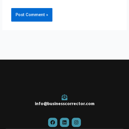
info@businesscorrector.com
F
L
I
a
i
n
c
n
s