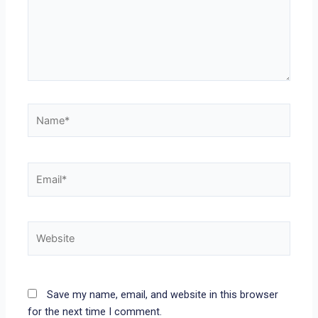
Name*
Email*
Website
Save my name, email, and website in this browser
for the next time I comment.