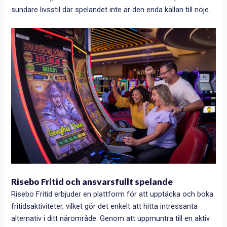
sundare livsstil där spelandet inte är den enda källan till nöje.
Risebo Fritid och ansvarsfullt spelande
Risebo Fritid erbjuder en plattform för att upptäcka och boka
fritidsaktiviteter, vilket gör det enkelt att hitta intressanta
alternativ i ditt närområde. Genom att uppmuntra till en aktiv