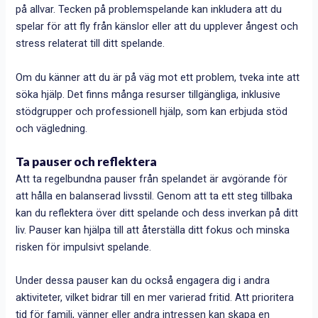
på allvar. Tecken på problemspelande kan inkludera att du
spelar för att fly från känslor eller att du upplever ångest och
stress relaterat till ditt spelande.
Om du känner att du är på väg mot ett problem, tveka inte att
söka hjälp. Det finns många resurser tillgängliga, inklusive
stödgrupper och professionell hjälp, som kan erbjuda stöd
och vägledning.
Ta pauser och reflektera
Att ta regelbundna pauser från spelandet är avgörande för
att hålla en balanserad livsstil. Genom att ta ett steg tillbaka
kan du reflektera över ditt spelande och dess inverkan på ditt
liv. Pauser kan hjälpa till att återställa ditt fokus och minska
risken för impulsivt spelande.
Under dessa pauser kan du också engagera dig i andra
aktiviteter, vilket bidrar till en mer varierad fritid. Att prioritera
tid för familj, vänner eller andra intressen kan skapa en