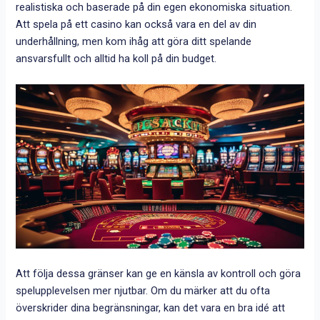
realistiska och baserade på din egen ekonomiska situation.
Att spela på ett casino kan också vara en del av din
underhållning, men kom ihåg att göra ditt spelande
ansvarsfullt och alltid ha koll på din budget.
Att följa dessa gränser kan ge en känsla av kontroll och göra
spelupplevelsen mer njutbar. Om du märker att du ofta
överskrider dina begränsningar, kan det vara en bra idé att