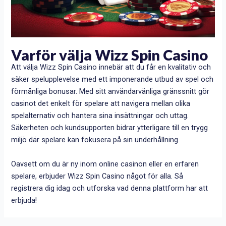
Varför välja Wizz Spin Casino
Att välja Wizz Spin Casino innebär att du får en kvalitativ och
säker spelupplevelse med ett imponerande utbud av spel och
förmånliga bonusar. Med sitt användarvänliga gränssnitt gör
casinot det enkelt för spelare att navigera mellan olika
spelalternativ och hantera sina insättningar och uttag.
Säkerheten och kundsupporten bidrar ytterligare till en trygg
miljö där spelare kan fokusera på sin underhållning.
Oavsett om du är ny inom online casinon eller en erfaren
spelare, erbjuder Wizz Spin Casino något för alla. Så
registrera dig idag och utforska vad denna plattform har att
erbjuda!