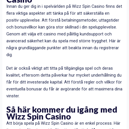
Innan du ger dig in i spelvärlden på Wizz Spin Casino finns det
flera viktiga aspekter att tänka på för att säkerställa en
positiv upplevelse. Att förstå betalningsmetoder, uttagstider
och bonusvillkor kan göra stor skillnad i din spelupplevelse.
Genom att välja ett casino med pålitlig kundsupport och
avancerad säkerhet kan du spela med större trygghet. Här är
några grundläggande punkter att beakta innan du registrerar
dig.
Det är också viktigt att titta på tillgängliga spel och deras
kvalitet, eftersom detta påverkar hur mycket underhållning du
får för ditt investerade kapital. Att förstå regler och villkor för
eventuella bonusar du får är avgörande för att maximera dina
vinster.
Så här kommer du igång med
Wizz Spin Casino
Att börja spela på Wizz Spin Casino är en enkel process. Här