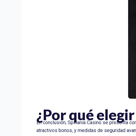
¿Por qué elegir
En conclusión, Spinania Casino se presenta co
atractivos bonos, y medidas de seguridad avanz