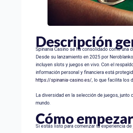
Descripción ge
Spinania Casino se ha consolidado como una de
Desde su lanzamiento en 2025 por Neroblanko T
incluyen slots y juegos en vivo. Con el respal
información personal y financiera está protegi
https://spinania-casino.es/
, lo que facilita los
La diversidad en la selección de juegos, junto c
mundo.
Cómo empezar a
Si estás listo para comenzar tu experiencia de 