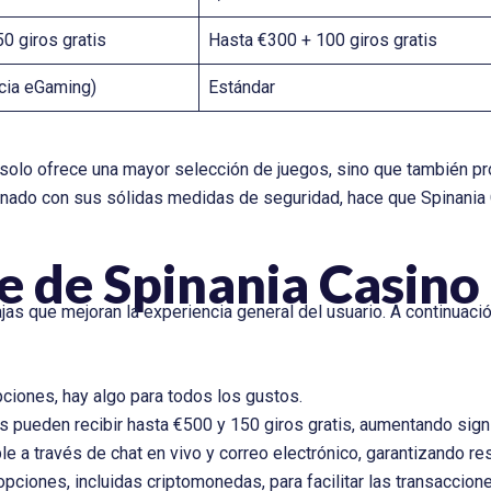
0 giros gratis
Hasta €300 + 100 giros gratis
cia eGaming)
Estándar
solo ofrece una mayor selección de juegos, sino que también pr
ado con sus sólidas medidas de seguridad, hace que Spinania C
ve de Spinania Casino
jas que mejoran la experiencia general del usuario. A continuaci
ciones, hay algo para todos los gustos.
s pueden recibir hasta €500 y 150 giros gratis, aumentando sign
ble a través de chat en vivo y correo electrónico, garantizando r
ciones, incluidas criptomonedas, para facilitar las transaccione