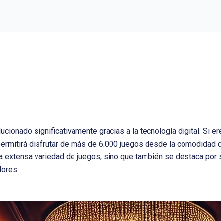
experience: download the Spina
lucionado significativamente gracias a la tecnología digital. Si e
permitirá disfrutar de más de 6,000 juegos desde la comodidad d
na extensa variedad de juegos, sino que también se destaca po
dores.