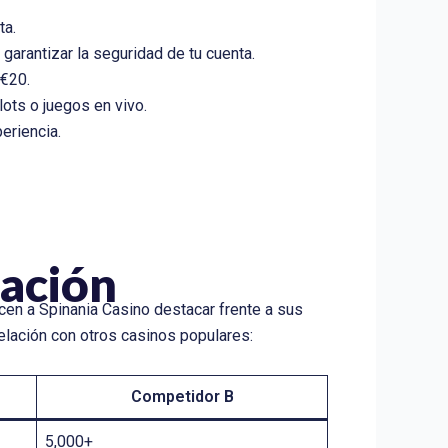
ta.
 garantizar la seguridad de tu cuenta.
 €20.
ots o juegos en vivo.
eriencia.
ración
cen a Spinania Casino destacar frente a sus
elación con otros casinos populares:
Competidor B
5,000+