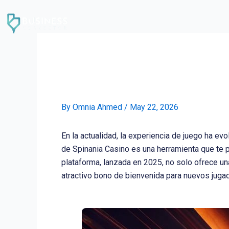
Skip
to
content
Transform your gaming 
anywhere
By
Omnia Ahmed
/
May 22, 2026
En la actualidad, la experiencia de juego ha evo
de Spinania Casino es una herramienta que te 
plataforma, lanzada en 2025, no solo ofrece u
atractivo bono de bienvenida para nuevos juga