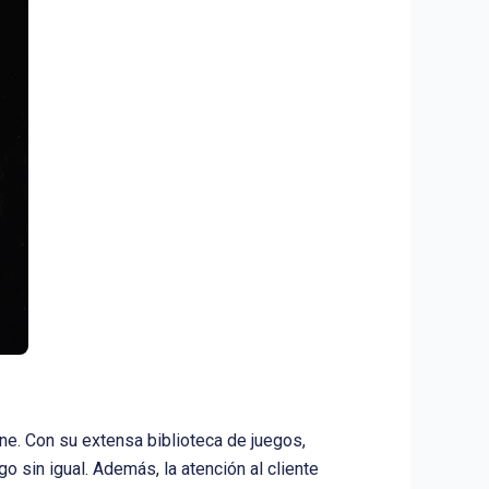
e. Con su extensa biblioteca de juegos,
 sin igual. Además, la atención al cliente