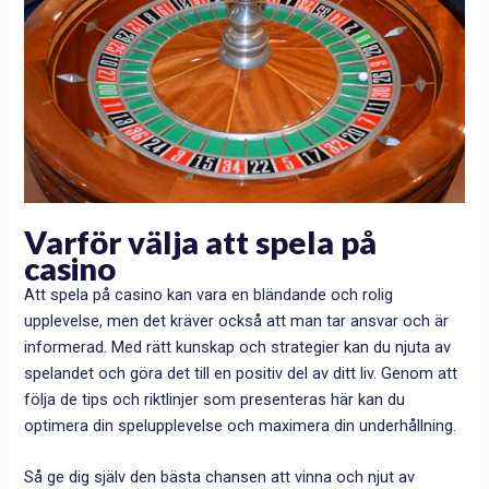
Varför välja att spela på
casino
Att spela på casino kan vara en bländande och rolig
upplevelse, men det kräver också att man tar ansvar och är
informerad. Med rätt kunskap och strategier kan du njuta av
spelandet och göra det till en positiv del av ditt liv. Genom att
följa de tips och riktlinjer som presenteras här kan du
optimera din spelupplevelse och maximera din underhållning.
Så ge dig själv den bästa chansen att vinna och njut av