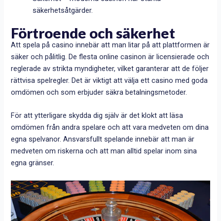
säkerhetsåtgärder.
Förtroende och säkerhet
Att spela på casino innebär att man litar på att plattformen är
säker och pålitlig. De flesta online casinon är licensierade och
reglerade av strikta myndigheter, vilket garanterar att de följer
rättvisa spelregler. Det är viktigt att välja ett casino med goda
omdömen och som erbjuder säkra betalningsmetoder.
För att ytterligare skydda dig själv är det klokt att läsa
omdömen från andra spelare och att vara medveten om dina
egna spelvanor. Ansvarsfullt spelande innebär att man är
medveten om riskerna och att man alltid spelar inom sina
egna gränser.