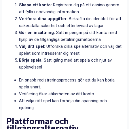
Skapa ett konto:
Registrera dig på ett casino genom
att fylla i nödvändig information.
Verifiera dina uppgifter:
Bekräfta din identitet för att
säkerställa säkerhet och efterlevnad av lagar.
Gör en insättning:
Sätt in pengar på ditt konto med
hjälp av de tillgängliga betalningsmetoderna.
Välj ditt spel:
Utforska olika spelalternativ och välj det
spelet som intresserar dig mest.
Börja spela:
Sätt igång med att spela och njut av
upplevelsen!
En snabb registreringsprocess gör att du kan börja
spela snart.
Verifiering ökar säkerheten av ditt konto.
Att välja rätt spel kan förhöja din spänning och
njutning.
Plattformar och
tillgångsalternativ