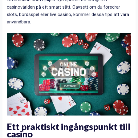
casinovärlden på ett smart sätt. Oavsett om du föredrar
slots, bordsspel eller live casino, kommer dessa tips att vara
användbara.
Ett praktiskt ingångspunkt till
casino