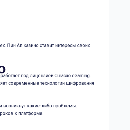
. Пин Ап казино ставит интересы своих
о
работает под лицензией Curacao eGaming,
меняет современные технологии шифрования
ли возникнут какие-либо проблемы.
роков к платформе.