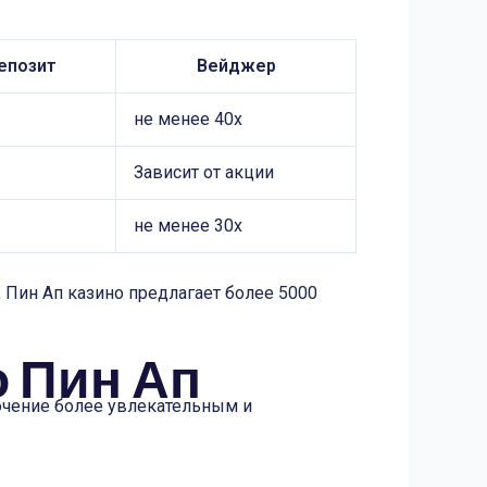
епозит
Вейджер
не менее 40x
Зависит от акции
не менее 30x
 Пин Ап казино предлагает более 5000
 Пин Ап
ючение более увлекательным и