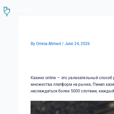
Skip
to
content
Слоты с высоким RTP
By
Omnia Ahmed
/
June 24, 2026
Казино online — это увлекательный спосо
множества платформ на рынке,
Пинап
кази
наслаждаться более 5000 слотами, каждый