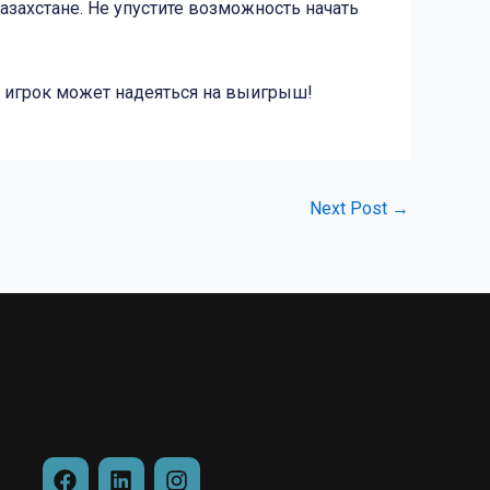
азахстане. Не упустите возможность начать
й игрок может надеяться на выигрыш!
Next Post
→
F
L
I