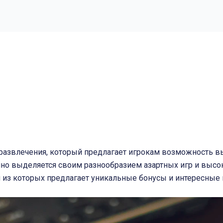
 в Pin Up: лучшие игры для
б развлечения, который предлагает игрокам возможность в
но выделяется своим разнообразием азартных игр и выс
 из которых предлагает уникальные бонусы и интересные