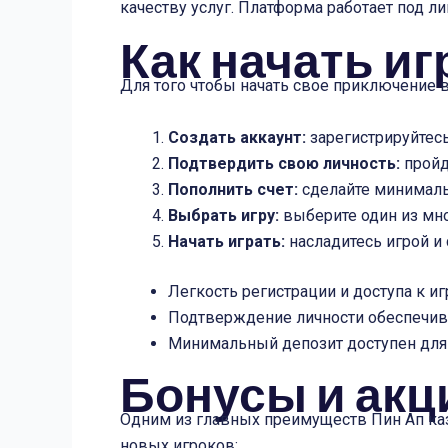
качеству услуг. Платформа работает под л
Как начать иг
Для того чтобы начать свое приключение в
Создать аккаунт:
зарегистрируйтесь
Подтвердить свою личность:
пройд
Пополнить счет:
сделайте минимальн
Выбрать игру:
выберите один из мно
Начать играть:
насладитесь игрой и
Легкость регистрации и доступа к иг
Подтверждение личности обеспечива
Минимальный депозит доступен для 
Бонусы и акц
Одним из главных преимуществ Пин Ап каз
новых игроков: