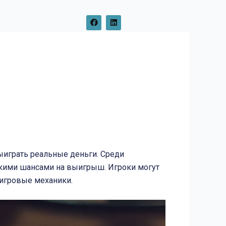
F
L
a
i
c
n
e
k
b
e
o
d
 удачи и выигрыша
o
i
k
n
ыиграть реальные деньги. Среди
окими шансами на выигрыш. Игроки могут
 игровые механики.