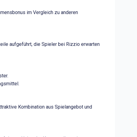
ommensbonus im Vergleich zu anderen
eile aufgeführt, die Spieler bei Rizzio erwarten
ter.
gsmittel.
attraktive Kombination aus Spielangebot und