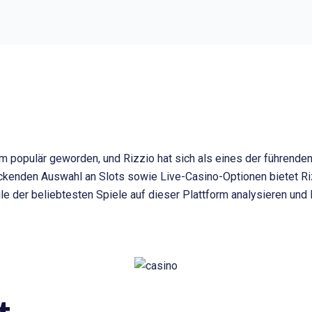
Vor- und Nachteile der beliebtes
m populär geworden, und Rizzio hat sich als eines der führenden 
ckenden Auswahl an Slots sowie Live-Casino-Optionen bietet Ri
le der beliebtesten Spiele auf dieser Plattform analysieren und 
t