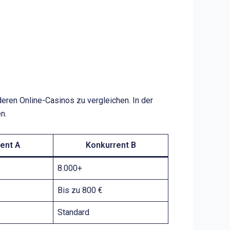
.
eren Online-Casinos zu vergleichen. In der
n.
ent A
Konkurrent B
8.000+
Bis zu 800 €
Standard