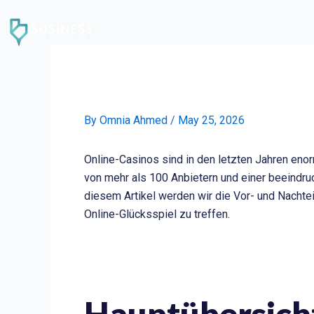
Skip
to
content
Rizzio im Casino-Test: 
By
Omnia Ahmed
/
May 25, 2026
Online-Casinos sind in den letzten Jahren enor
von mehr als 100 Anbietern und einer beeindru
diesem Artikel werden wir die Vor- und Nachtei
Online-Glücksspiel zu treffen.
Hauptübersich