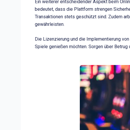
Ein weiterer entscheidender Aspekt beim Online
bedeutet, dass die Plattform strengen Sicherhe
Transaktionen stets geschützt sind. Zudem arb
gewährleisten.
Die Lizenzierung und die Implementierung von 
Spiele genießen möchten. Sorgen über Betrug 