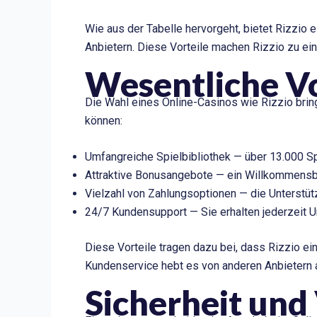
Wie aus der Tabelle hervorgeht, bietet Rizzi
Anbietern. Diese Vorteile machen Rizzio zu eine
Wesentliche Vo
Die Wahl eines Online-Casinos wie Rizzio bringt
können:
Umfangreiche Spielbibliothek — über 13.000 S
Attraktive Bonusangebote — ein Willkommensbon
Vielzahl von Zahlungsoptionen — die Unterstü
24/7 Kundensupport — Sie erhalten jederzeit U
Diese Vorteile tragen dazu bei, dass Rizzio ei
Kundenservice hebt es von anderen Anbietern 
Sicherheit und