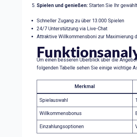
Spielen und genießen:
Starten Sie Ihr gewähl
Schneller Zugang zu über 13.000 Spielen
24/7 Unterstützung via Live-Chat
Attraktive Willkommensboni zur Maximierung 
Funktionsanal
Um einen besseren Überblick über die Angebote
folgenden Tabelle sehen Sie einige wichtige A
Merkmal
Spielauswahl
Willkommensbonus
Einzahlungsoptionen