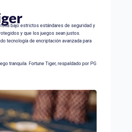
iger
rrolla bajo estrictos estándares de seguridad y
rotegidos y que los juegos sean justos.
ndo tecnología de encriptación avanzada para
uego tranquila. Fortune Tiger, respaldado por PG