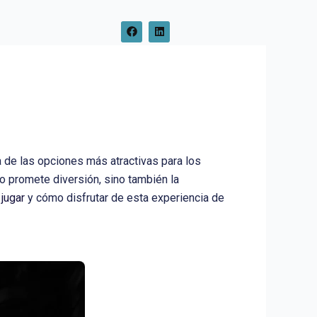
F
L
a
i
c
n
e
k
b
e
o
d
o
i
k
n
 de las opciones más atractivas para los
o promete diversión, sino también la
 jugar
y cómo disfrutar de esta experiencia de