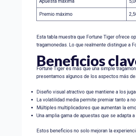
Apuesta máxima
5,
Premio máximo
2,
Esta tabla muestra que Fortune Tiger ofrece 
tragamonedas. Lo que realmente distingue a For
Beneficios clav
Fortune Tiger es más que una simple tragamoned
presentamos algunos de los aspectos más de
Diseño visual atractivo que mantiene a los jug
La volatilidad media permite premiar tanto a 
Múltiples multiplicadores que aumentan la emoc
Una amplia gama de apuestas que se adapta a
Estos beneficios no solo mejoran la experienc