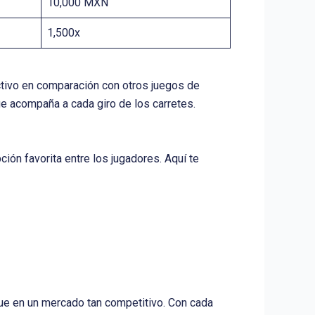
10,000 MXN
1,500x
tivo en comparación con otros juegos de
ue acompaña a cada giro de los carretes.
ión favorita entre los jugadores. Aquí te
que en un mercado tan competitivo. Con cada