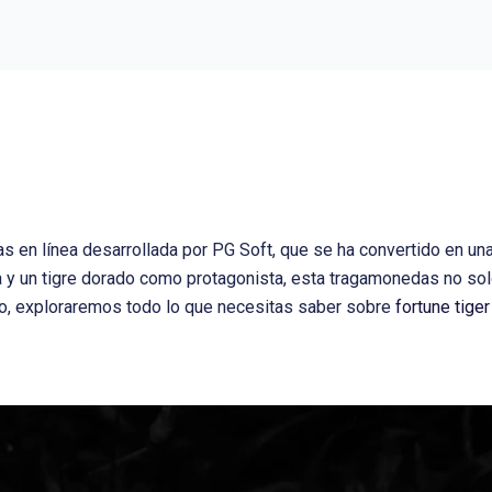
less gaming adventure
 en línea desarrollada por PG Soft, que se ha convertido en una
a y un tigre dorado como protagonista, esta tragamonedas no sol
culo, exploraremos todo lo que necesitas saber sobre
fortune tiger