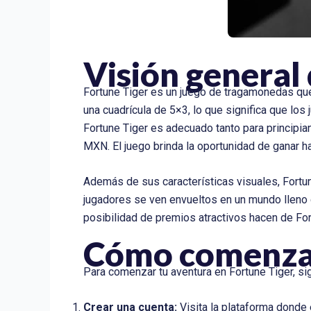
Visión general
Fortune Tiger es un juego de tragamonedas qu
una cuadrícula de 5×3, lo que significa que lo
Fortune Tiger es adecuado tanto para princip
MXN. El juego brinda la oportunidad de ganar ha
Además de sus características visuales, Fortu
jugadores se ven envueltos en un mundo lleno d
posibilidad de premios atractivos hacen de For
Cómo comenzar
Para comenzar tu aventura en Fortune Tiger, si
Crear una cuenta:
Visita la plataforma donde 