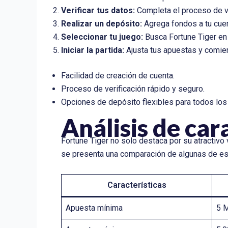
Verificar tus datos:
Completa el proceso de ver
Realizar un depósito:
Agrega fondos a tu cue
Seleccionar tu juego:
Busca Fortune Tiger en 
Iniciar la partida:
Ajusta tus apuestas y comienz
Facilidad de creación de cuenta.
Proceso de verificación rápido y seguro.
Opciones de depósito flexibles para todos lo
Análisis de car
Fortune Tiger no solo destaca por su atractivo 
se presenta una comparación de algunas de est
Características
Apuesta mínima
5 