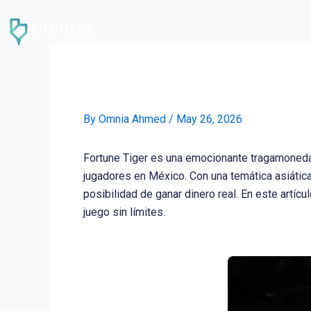
Skip
to
content
Fortune Tiger: a limit
By
Omnia Ahmed
/
May 26, 2026
Fortune Tiger es una emocionante tragamonedas
jugadores en México. Con una temática asiátic
posibilidad de ganar dinero real. En este artí
juego sin límites.