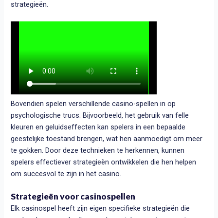
strategieën.
Bovendien spelen verschillende casino-spellen in op
psychologische trucs. Bijvoorbeeld, het gebruik van felle
kleuren en geluidseffecten kan spelers in een bepaalde
geestelijke toestand brengen, wat hen aanmoedigt om meer
te gokken. Door deze technieken te herkennen, kunnen
spelers effectiever strategieën ontwikkelen die hen helpen
om succesvol te zijn in het casino.
Strategieën voor casinospellen
Elk casinospel heeft zijn eigen specifieke strategieën die