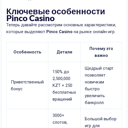
Ключевые особенности
Pinco Casino
Теперь давайте рассмотрим основные характеристики,
которые выделяют
Pinco Casino
на рынке онлайн-игр.
Почему это
Особенность
Детали
важно
Щедрый старт
150% до
позволяет
2,500,000
Приветственный
новичкам
KZT + 250
бонус
быстро
бесплатных
увеличить
вращений
банкролл.
3000+
Большой выбор
слотов,
игр для