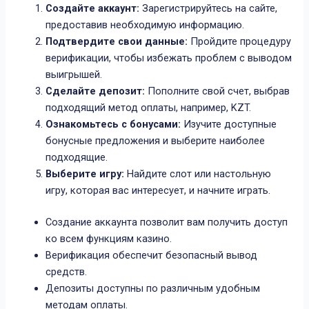
Создайте аккаунт:
Зарегистрируйтесь на сайте,
предоставив необходимую информацию.
Подтвердите свои данные:
Пройдите процедуру
верификации, чтобы избежать проблем с выводом
выигрышей.
Сделайте депозит:
Пополните свой счет, выбрав
подходящий метод оплаты, например, KZT.
Ознакомьтесь с бонусами:
Изучите доступные
бонусные предложения и выберите наиболее
подходящие.
Выберите игру:
Найдите слот или настольную
игру, которая вас интересует, и начните играть.
Создание аккаунта позволит вам получить доступ
ко всем функциям казино.
Верификация обеспечит безопасный вывод
средств.
Депозиты доступны по различным удобным
методам оплаты.