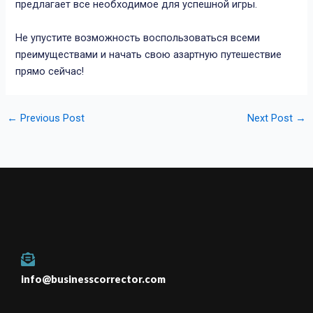
предлагает все необходимое для успешной игры.
Не упустите возможность воспользоваться всеми
преимуществами и начать свою азартную путешествие
прямо сейчас!
←
Previous Post
Next Post
→
info@businesscorrector.com